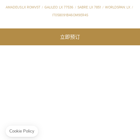
AMADEUS:LX ROMVST
/
GALILEO: LX 77536
/
SABRE: LX 7851
/
WORLDSPAN: LX
/
IT058091B46OM9ER4S
立即预订