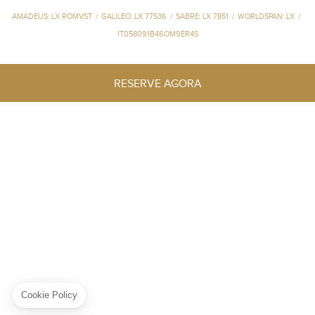
AMADEUS: LX ROMVST
/
GALILEO: LX 77536
/
SABRE: LX 7851
/
WORLDSPAN: LX
/
IT058091B46OM9ER4S
RESERVE AGORA