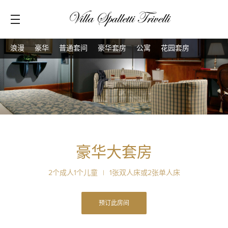
浪漫
豪华
普通套间
豪华套房
公寓
花园套房
豪华大套房
2个成人1个儿童
|
1张双人床或2张单人床
预订此房间