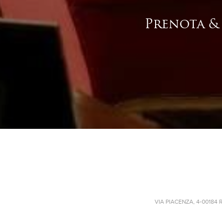
Prenota & 
VIA PIACENZA, 4
-
00184 