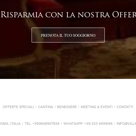
Risparmia con la nostra Offer
PRENOTA IL TUO SOGGIORNO
OFFERTE SPECIALI
|
CANTINA
|
BENESSERE
|
MEETING & EVENTI
|
CONTATTI
ROMA, ITALIA
|
TEL:
+390648907934
|
WHATSAPP:
+39 333 4491694
|
INFO@VILL