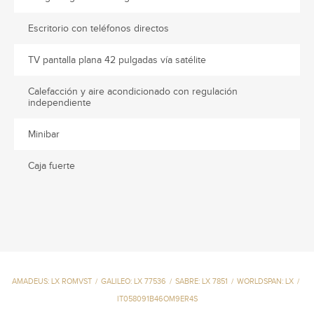
Escritorio con teléfonos directos
TV pantalla plana 42 pulgadas vía satélite
Calefacción y aire acondicionado con regulación
independiente
Minibar
Caja fuerte
AMADEUS: LX ROMVST
/
GALILEO: LX 77536
/
SABRE: LX 7851
/
WORLDSPAN: LX
/
IT058091B46OM9ER4S