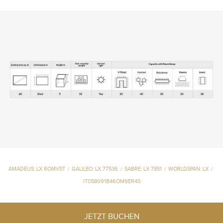
AMADEUS: LX ROMVST
/
GALILEO: LX 77536
/
SABRE: LX 7851
/
WORLDSPAN: LX
/
IT058091B46OM9ER4S
JETZT BUCHEN